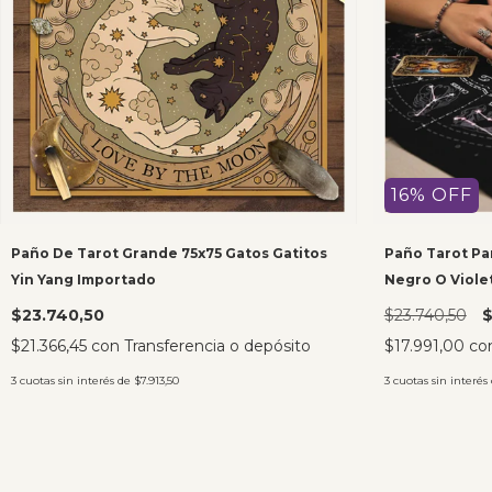
16
%
OFF
Paño De Tarot Grande 75x75 Gatos Gatitos
Paño Tarot P
Yin Yang Importado
Negro O Viole
$23.740,50
$23.740,50
$
$21.366,45
con
Transferencia o depósito
$17.991,00
co
3
cuotas sin interés de
$7.913,50
3
cuotas sin interés