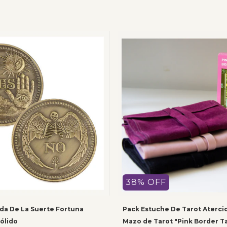
38
%
OFF
a De La Suerte Fortuna
Pack Estuche De Tarot Aterci
ólido
Mazo de Tarot "Pink Border T