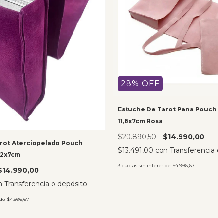
28
%
OFF
Estuche De Tarot Pana Pouch 
11,8x7cm Rosa
$20.890,50
$14.990,00
rot Aterciopelado Pouch
$13.491,00
con
Transferencia 
12x7cm
3
cuotas sin interés de
$4.996,67
$14.990,00
n
Transferencia o depósito
 de
$4.996,67