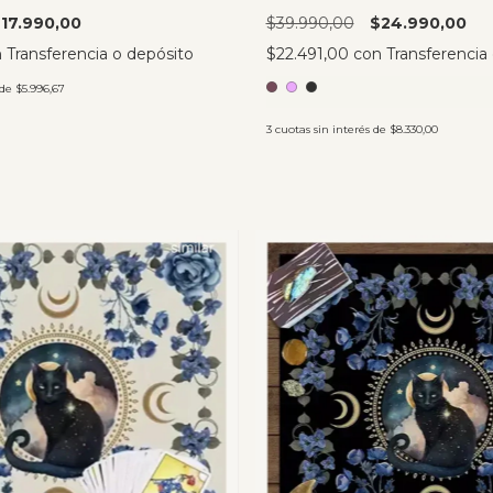
17.990,00
$39.990,00
$24.990,00
n
Transferencia o depósito
$22.491,00
con
Transferencia
 de
$5.996,67
3
cuotas sin interés de
$8.330,00