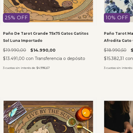
25
%
OFF
10
%
OFF
Paño De Tarot Grande 75x75 Gatos Gatitos
Paño Tarot Man
Sol Luna Importado
Afrodita Gato
$19.990,00
$14.990,00
$18.990,50
$
$13.491,00
con
Transferencia o depósito
$15.382,31
con
3
cuotas sin interés de
$4.996,67
3
cuotas sin interés