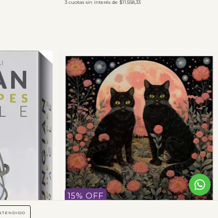
3
cuotas sin interés de
$11.558,33
15
%
OFF
NTENDIDO