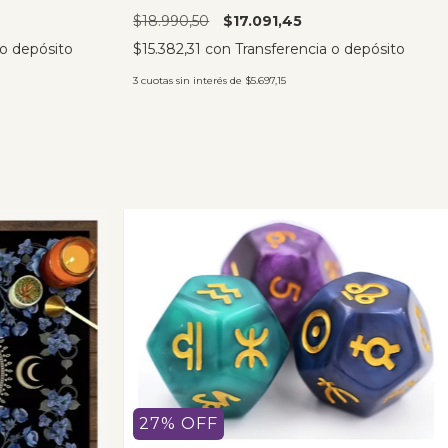
$18.990,50
$17.091,45
 o depósito
$15.382,31
con
Transferencia o depósito
3
cuotas sin interés de
$5.697,15
27
%
OFF