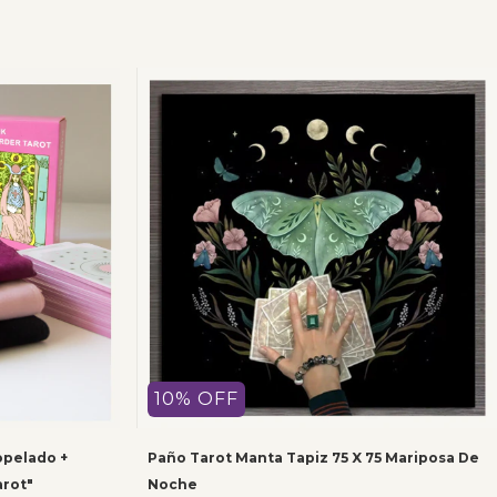
10
%
OFF
opelado +
Paño Tarot Manta Tapiz 75 X 75 Mariposa De
arot"
Noche