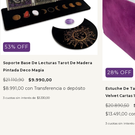
53
%
OFF
Soporte Base De Lecturas Tarot De Madera
Pintada Deco Magia
28
%
OFF
$21.110,90
$9.990,00
$8.991,00
con
Transferencia o depósito
Estuche De Ta
Velvet Cartas 
3
cuotas sin interés de
$3.330,00
$20.890,50
$13.491,00
co
3
cuotas sin interés