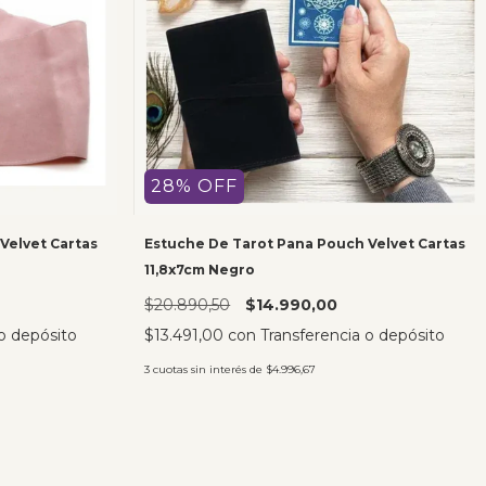
28
%
OFF
Velvet Cartas
Estuche De Tarot Pana Pouch Velvet Cartas
11,8x7cm Negro
$20.890,50
$14.990,00
o depósito
$13.491,00
con
Transferencia o depósito
3
cuotas sin interés de
$4.996,67