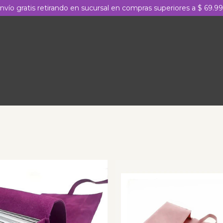
nvío gratis retirando en sucursal en compras superiores a $ 69.9