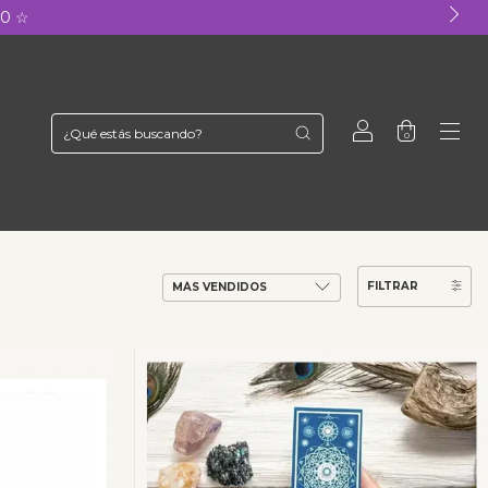
90 ☆
0
FILTRAR