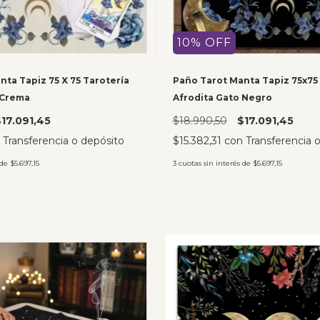
10
%
OFF
ta Tapiz 75 X 75 Tarotería
Paño Tarot Manta Tapiz 75x75
 Crema
Afrodita Gato Negro
17.091,45
$18.990,50
$17.091,45
Transferencia o depósito
$15.382,31
con
Transferencia 
 de
$5.697,15
3
cuotas sin interés de
$5.697,15