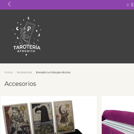
☆ E
Inicio
.
Accesorios
.
breadcrumbs.pendulos
Accesorios