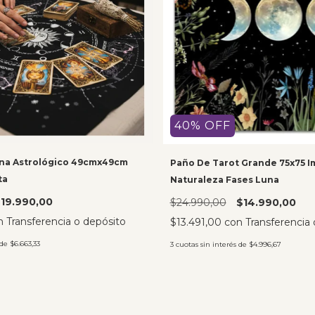
40
%
OFF
ana Astrológico 49cmx49cm
Paño De Tarot Grande 75x75 
ta
Naturaleza Fases Luna
19.990,00
$24.990,00
$14.990,00
n
Transferencia o depósito
$13.491,00
con
Transferencia 
 de
$6.663,33
3
cuotas sin interés de
$4.996,67