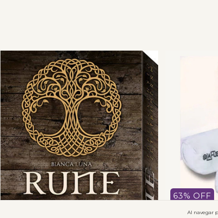
63
%
OFF
Al navegar p