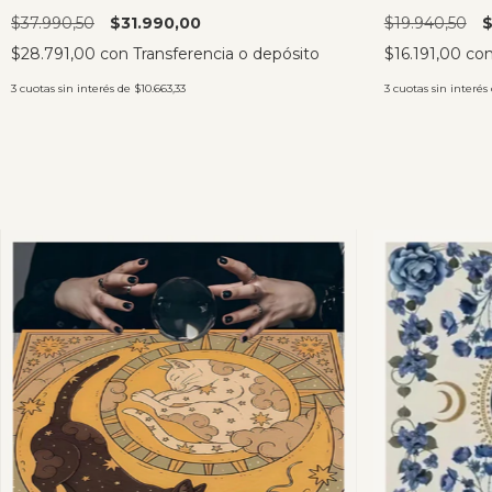
$37.990,50
$31.990,00
$19.940,50
$
$28.791,00
con
Transferencia o depósito
$16.191,00
co
3
cuotas sin interés de
$10.663,33
3
cuotas sin interés