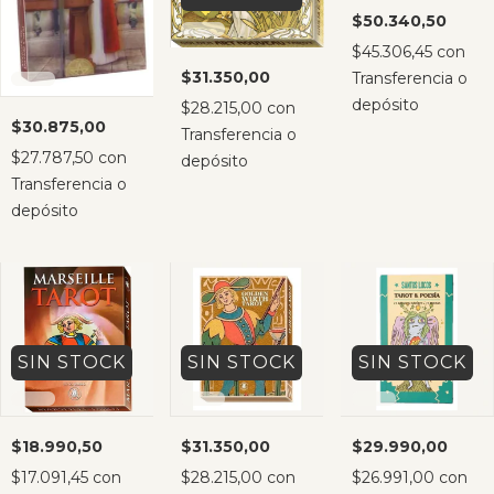
$50.340,50
$45.306,45
con
$31.350,00
Transferencia o
depósito
$28.215,00
con
$30.875,00
Transferencia o
$27.787,50
con
depósito
Transferencia o
depósito
SIN STOCK
SIN STOCK
SIN STOCK
$18.990,50
$31.350,00
$29.990,00
$17.091,45
con
$28.215,00
con
$26.991,00
con