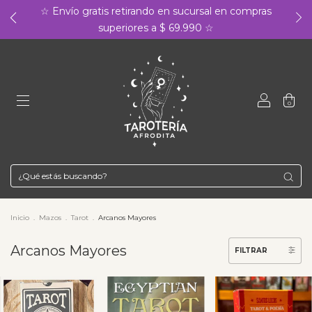
☆ Envío gratis retirando en sucursal en compras
superiores a $ 69.990 ☆
0
Inicio
.
Mazos
.
Tarot
.
Arcanos Mayores
Arcanos Mayores
FILTRAR