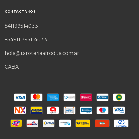
CONTACTANOS
541139514033
+54911 3951-4033
hola@taroteriaafrodita.com.ar
CABA