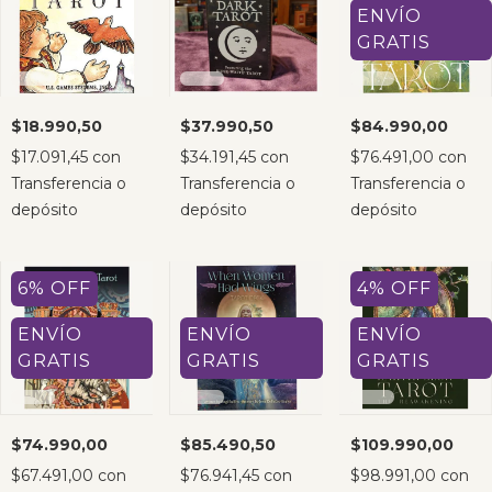
ENVÍO
GRATIS
$18.990,50
$37.990,50
$84.990,00
$17.091,45
con
$34.191,45
con
$76.491,00
con
Transferencia o
Transferencia o
Transferencia o
depósito
depósito
depósito
6
%
OFF
4
%
OFF
ENVÍO
ENVÍO
ENVÍO
GRATIS
GRATIS
GRATIS
$74.990,00
$85.490,50
$109.990,00
$67.491,00
con
$76.941,45
con
$98.991,00
con