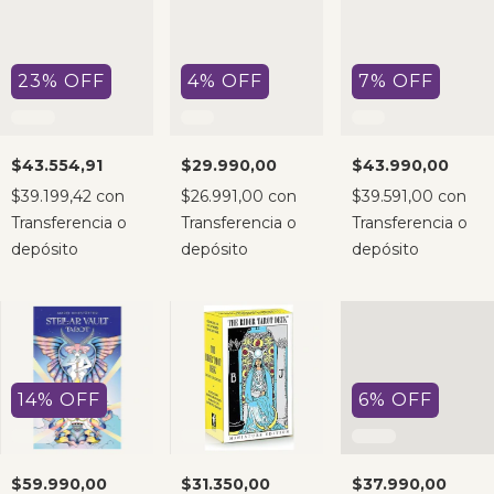
23
%
OFF
4
%
OFF
7
%
OFF
$43.554,91
$29.990,00
$43.990,00
$39.199,42
con
$26.991,00
con
$39.591,00
con
Transferencia o
Transferencia o
Transferencia o
depósito
depósito
depósito
14
%
OFF
6
%
OFF
$59.990,00
$31.350,00
$37.990,00