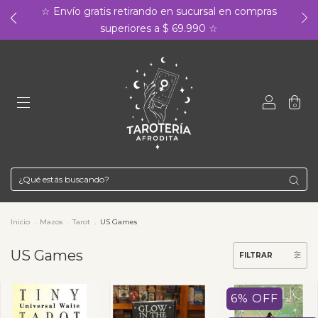
☆ Envío gratis retirando en sucursal en compras
superiores a $ 69.990 ☆
0
Inicio
.
Mazos
.
Tarot
.
US Games
US Games
FILTRAR
6
%
OFF